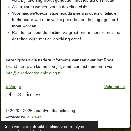
waarbij rekening wordt gehouden met leeftijd en niveau
Alle trainers werken vanuit dezelfde visie
Voor nieuwe/toekomstige jeugdtrainers is overzichtelijk en
herkenbaar wat er in welke periode aan de jeugd geleerd
moet worden
Rendement jeugdopleiding vergroot enorm; iedereen is op
dezelfde wijze met de opleiding actief
Verenigingen die nadere informatie wensen over het Rode
Draad Leerplan kunnen, vrijblijvend, contact opnemen via
info@jeugdvoetbalopleiding.nl
«
Vorige
Volgende
»
D
D
S
D
e
e
h
e
l
e
a
l
e
l
r
e
© 2020 - 2026 Jeugdvoetbalopleiding
n
e
n
Powered by
JouwWeb
Deze website gebruikt cookies voor analyse-