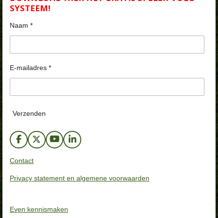
SYSTEEM!
Naam *
E-mailadres *
Verzenden
F
X
Y
L
a
o
i
c
u
n
Contact
e
T
k
b
u
e
Privacy statement en algemene voorwaarden
o
b
d
o
e
I
k
n
Even kennismaken