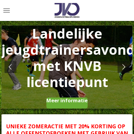
Ga
direct
naar
de
Landelijke
hoofdinhoud
jeugdtrainersavon
met KNVB
licentiepunt
Meer informatie
UNIEKE ZOMERACTIE MET 20% KORTING OP
ALLE OEFENSTOFBOEKEN MET GEBRUIK VAN