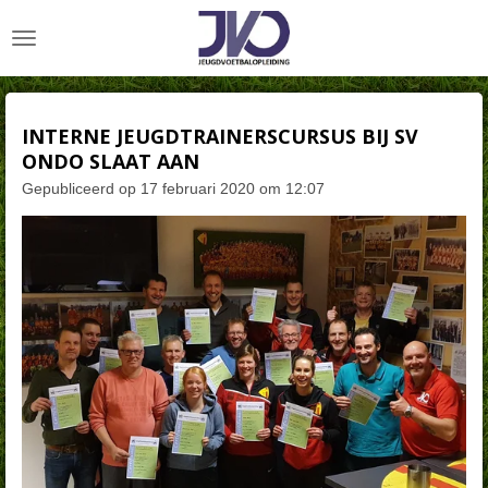
Ga
direct
naar
de
hoofdinhoud
INTERNE JEUGDTRAINERSCURSUS BIJ SV
ONDO SLAAT AAN
Gepubliceerd op 17 februari 2020 om 12:07