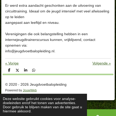
Er werd extra aandacht geschonken aan de uitvoering van
circuittraining. Ideaal om de jeugd intensief met veel afwisseling
op te leiden
aangepast aan leeftijd en niveau.
Verenigingen die ook belangstelling hebben in een
internejeugdtrainerscursus kunnen, vrijblijvend, contact
opnemen via:
info@jeugdvoetbalopleiding.nl.
«
Vorige
Volgende
»
D
D
S
D
e
e
h
e
l
e
a
l
e
l
r
e
© 2020 - 2026 Jeugdvoetbalopleiding
n
e
n
Powered by
JouwWeb
Deze website gebruikt cookies voor analyse-
doeleinden en/of het tonen van advertenties.
Door gebruik te blijven maken van de site gaat u
hiermee akkoord.