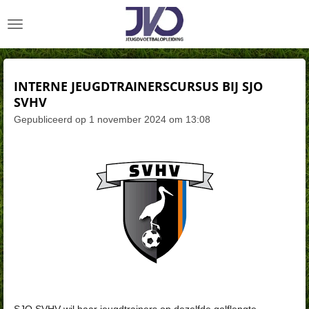
Ga
direct
naar
de
hoofdinhoud
INTERNE JEUGDTRAINERSCURSUS BIJ SJO
SVHV
Gepubliceerd op 1 november 2024 om 13:08
SJO SVHV wil haar jeugdtrainers op dezelfde golflengte