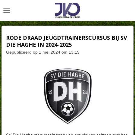
Ga
direct
naar
de
hoofdinhoud
RODE DRAAD JEUGDTRAINERSCURSUS BIJ SV
DIE HAGHE IN 2024-2025
Gepubliceerd op 1 mei 2024 om 13:19
SV Die Haghe start met ingang van het nieuwe seizoen met het