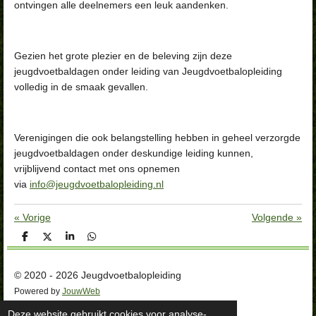
ontvingen alle deelnemers een leuk aandenken.
Gezien het grote plezier en de beleving zijn deze
jeugdvoetbaldagen onder leiding van Jeugdvoetbalopleiding
volledig in de smaak gevallen.
Verenigingen die ook belangstelling hebben in geheel verzorgde
jeugdvoetbaldagen onder deskundige leiding kunnen,
vrijblijvend contact met ons opnemen
via
info@jeugdvoetbalopleiding.nl
«
Vorige
Volgende
»
D
D
S
D
e
e
h
e
l
e
a
l
e
l
r
e
© 2020 - 2026 Jeugdvoetbalopleiding
n
e
n
Powered by
JouwWeb
Deze website gebruikt cookies voor analyse-