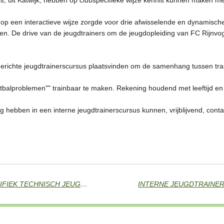
s, uit Katwijk, hebben op clubspecifieke wijze kennis kunnen maken m
 op een interactieve wijze zorgde voor drie afwisselende en dynamisc
n. De drive van de jeugdtrainers om de jeugdopleiding van FC Rijnvog
gerichte jeugdtrainerscursus plaatsvinden om de samenhang tussen trai
oetbalproblemen"" trainbaar te maken. Rekening houdend met leeftijd en
ng hebben in een interne jeugdtrainerscursus kunnen, vrijblijvend, con
BVCB KIEST VOOR CLUBSPECIFIEK TECHNISCH JEUGDBELEIDSPLAN
INTERNE JEUGDTRAINER