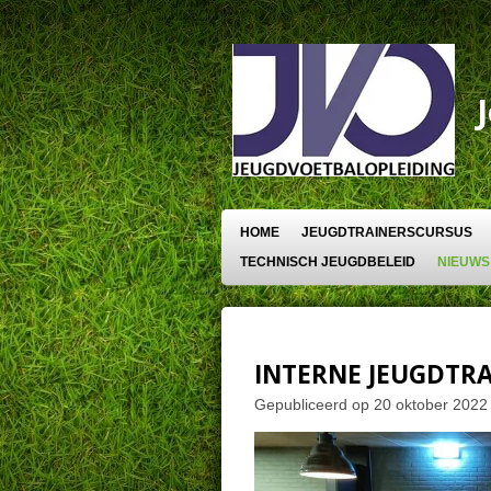
Ga
direct
naar
de
hoofdinhoud
HOME
JEUGDTRAINERSCURSUS
TECHNISCH JEUGDBELEID
NIEUWS
INTERNE JEUGDTRA
Gepubliceerd op 20 oktober 2022