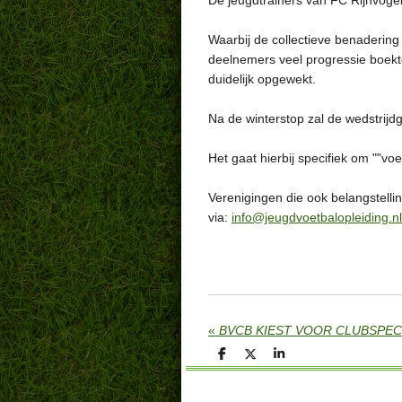
De jeugdtrainers van FC Rijnvogel
Waarbij de collectieve benadering
deelnemers veel progressie boekte
duidelijk opgewekt.
Na de winterstop zal de wedstrijd
Het gaat hierbij specifiek om ""v
Verenigingen die ook belangstelli
via:
info@jeugdvoetbalopleiding.nl
«
D
D
S
e
e
h
l
e
a
e
l
r