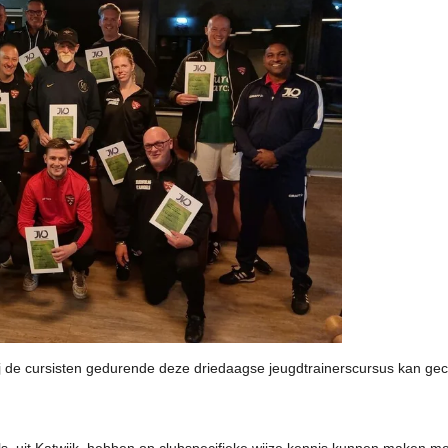
j de cursisten gedurende deze driedaagse jeugdtrainerscursus kan ge