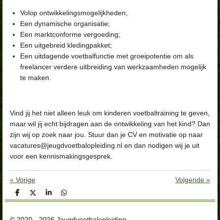
Volop ontwikkelingsmogelijkheden;
Een dynamische organisatie;
Een marktconforme vergoeding;
Een uitgebreid kledingpakket;
Een uitdagende voetbalfunctie met groeipotentie om als
freelancer verdere uitbreiding van werkzaamheden mogelijk
te maken.
Vind jij het niet alleen leuk om kinderen voetbaltraining te geven,
maar wil jij echt bijdragen aan de ontwikkeling van het kind? Dan
zijn wij op zoek naar jou. Stuur dan je CV en motivatie op naar
vacatures@jeugdvoetbalopleiding.nl en dan nodigen wij je uit
voor een kennismakingsgesprek.
«
Vorige
Volgende
»
D
D
S
D
e
e
h
e
l
e
a
l
e
l
r
e
© 2020 - 2026 Jeugdvoetbalopleiding