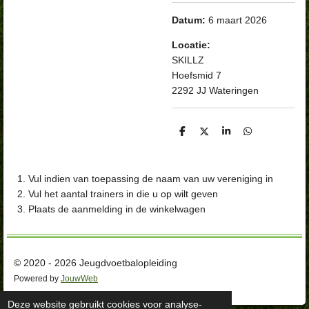
Datum:
6 maart 2026
Locatie:
SKILLZ
Hoefsmid 7
2292 JJ Wateringen
D
D
S
D
e
e
h
e
l
e
a
l
e
l
r
e
n
e
n
Vul indien van toepassing de naam van uw vereniging in
Vul het aantal trainers in die u op wilt geven
Plaats de aanmelding in de winkelwagen
© 2020 - 2026 Jeugdvoetbalopleiding
Powered by
JouwWeb
Deze website gebruikt cookies voor analyse-