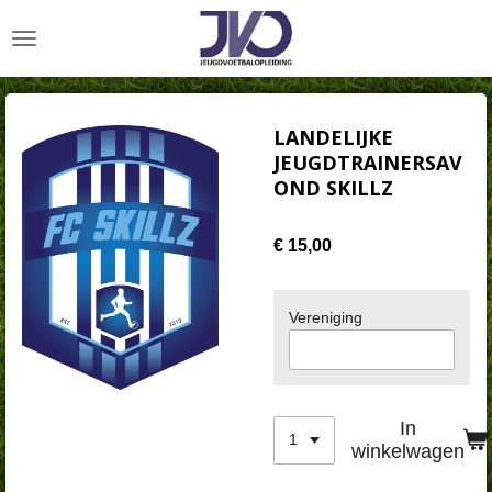
Ga
direct
naar
de
hoofdinhoud
LANDELIJKE
JEUGDTRAINERSAV
OND SKILLZ
€ 15,00
Vereniging
In
winkelwagen