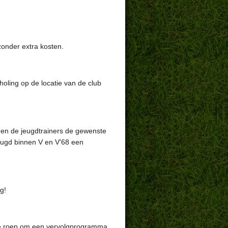
zonder extra kosten.
oling op de locatie van de club
nden de jeugdtrainers de gewenste
eugd binnen V en V'68 een
g!
De roep om een vervolgprogramma