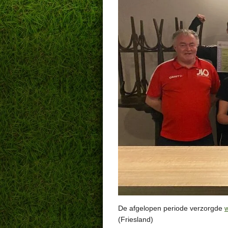
De afgelopen periode verzorgde
w
(Friesland)