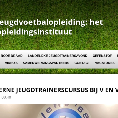
Jeugdvoetbalopleiding: het
opleidingsinstituut
RODE DRAAD
LANDELIJKE JEUGDTRAINERSAVOND
OEFENSTOF
VIDEO'S
SAMENWERKINGSPARTNERS
CONTACT
VACATURES
RNE JEUGDTRAINERSCURSUS BIJ V EN V
m 08:40