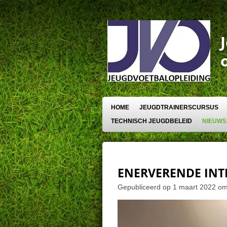
Ga
direct
naar
de
hoofdinhoud
HOME
JEUGDTRAINERSCURSUS
TECHNISCH JEUGDBELEID
NIEUWS
ENERVERENDE INTE
Gepubliceerd op 1 maart 2022 o