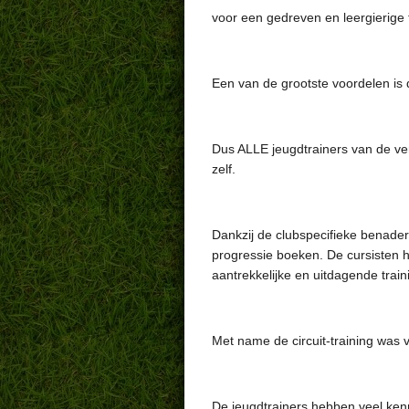
voor een gedreven en leergierige t
Een van de grootste voordelen is 
Dus ALLE jeugdtrainers van de ver
zelf.
Dankzij de clubspecifieke benader
progressie boeken. De cursisten 
aantrekkelijke en uitdagende trai
Met name de circuit-training was v
De jeugdtrainers hebben veel ke