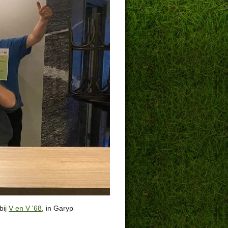
bij
V en V '68
, in Garyp