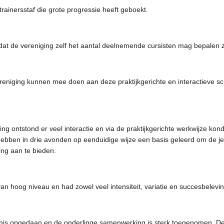
rainersstaf die grote progressie heeft geboekt.
dat de vereniging zelf het aantal deelnemende cursisten mag bepalen 
eniging kunnen mee doen aan deze praktijkgerichte en interactieve sch
ing ontstond er veel interactie en via de praktijkgerichte werkwijze ko
hebben in drie avonden op eenduidige wijze een basis geleerd om de j
ning aan te bieden.
an hoog niveau en had zowel veel intensiteit, variatie en succesbelevin
nnis opgedaan en de onderlinge samenwerking is sterk toegenomen. 