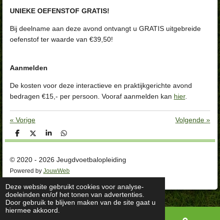
UNIEKE OEFENSTOF GRATIS!
Bij deelname aan deze avond ontvangt u GRATIS uitgebreide
oefenstof ter waarde van €39,50!
Aanmelden
De kosten voor deze interactieve en praktijkgerichte avond
bedragen €15,- per persoon. Vooraf aanmelden kan
hier
.
«
Vorige
Volgende
»
D
D
S
D
e
e
h
e
l
e
a
l
e
l
r
e
© 2020 - 2026 Jeugdvoetbalopleiding
n
e
n
Powered by
JouwWeb
Deze website gebruikt cookies voor analyse-
doeleinden en/of het tonen van advertenties.
Door gebruik te blijven maken van de site gaat u
hiermee akkoord.