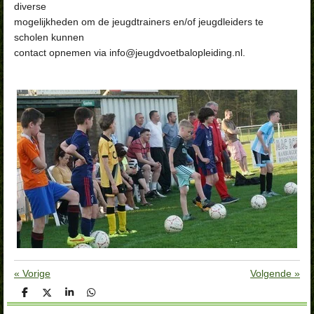
diverse
mogelijkheden om de jeugdtrainers en/of jeugdleiders te
scholen kunnen
contact opnemen via info@jeugdvoetbalopleiding.nl.
«
Vorige
Volgende
»
D
D
S
D
e
e
h
e