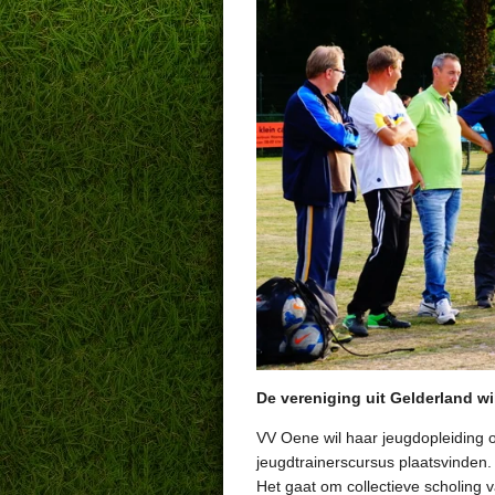
De vereniging uit Gelderland wi
VV Oene wil haar jeugdopleiding 
jeugdtrainerscursus plaatsvinden.
Het gaat om collectieve scholing 