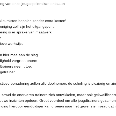
ding van onze jeugdspelers kan ontstaan.
al cursisten bepalen zonder extra kosten!
eniging zelf zijn het uitgangspunt.
ering is er sprake van maatwerk.
e
ieve werkwijze.
an hier mee aan de slag.
igheid vergroot enorm.
dtrainers neemt toe.
gdtrainer.
tieve benadering zullen alle deelnemers de scholing is plezierig en zin
zowel de onervaren trainers zich ontwikkelen, maar ook gekwalificeer
uwe inzichten opdoen. Groot voordeel om alle jeugdtrainers gezamenli
niging hierdoor eenduidiger kan groeien naar het gewenste niveau dat n