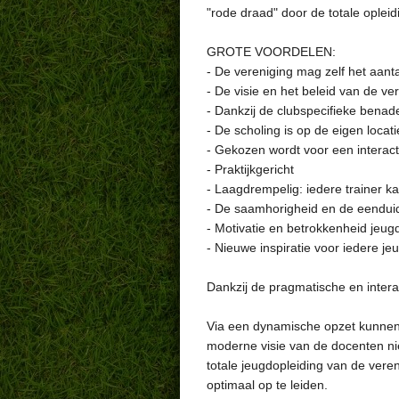
"rode draad" door de totale oplei
GROTE VOORDELEN:
- De vereniging mag zelf het aant
- De visie en het beleid van de ver
- Dankzij de clubspecifieke benad
- De scholing is op de eigen locati
- Gekozen wordt voor een interact
- Praktijkgericht
- Laagdrempelig: iedere trainer k
- De saamhorigheid en de eenduid
- Motivatie en betrokkenheid jeug
- Nieuwe inspiratie voor iedere jeu
Dankzij de pragmatische en interac
Via een dynamische opzet kunnen 
moderne visie van de docenten nie
totale jeugdopleiding van de vere
optimaal op te leiden.