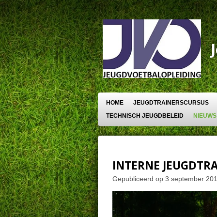
Ga
direct
naar
de
hoofdinhoud
HOME
JEUGDTRAINERSCURSUS
TECHNISCH JEUGDBELEID
NIEUWS
INTERNE JEUGDTRA
Gepubliceerd op 3 september 20