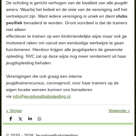
De
scholing
is
gericht
verhogen
van
de
kwaliteit
van
alle
jeugdtr
ainers.
Waarbij
het
beleid
en
de
visie
van
de
vereniging
zelf
het
vertrekpunt
zijn.
Want
iedere
vereniging
is
uniek
en
dient
clubs
pecifiek
benaderd
te
worden.
Groot
voordeel
is
dat
de
trainers
niet
alleen
effectiever
te
trainen
op
een
kindvriendelijke
wijze
maar
ook
ge
motiveerd
raken
om
vanuit
een
eenduidige
werkwijze
te
gaan
functioneren. Hierdoor krijgen alle jeugdspelers de gewenste
opleiding. NVC zal op deze wijze nog meer rendement uit haar
jeugdopleiding behalen.
Verenigingen die ook graag een interne
jeugdtrainerscursus,
coronaproof,
voor haar trainers op de
eigen locatie wensen kunnen ons benaderen
via
info@jeugdvoetbalopleiding.nl
.
«
Vorige
Volgende
»
D
D
S
D
e
e
h
e
l
e
a
l
e
l
r
e
© 2020 - 2026 Jeugdvoetbalopleiding