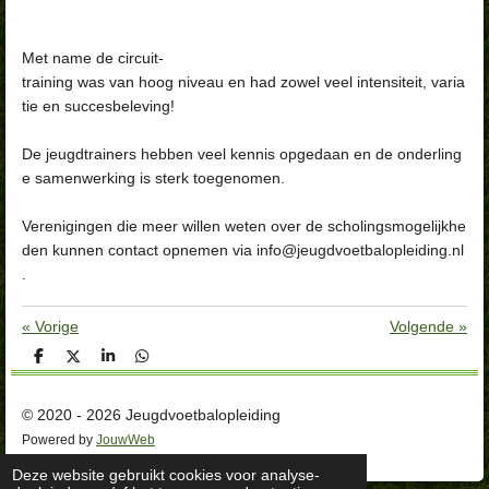
Met name de circuit-
training was van hoog niveau en had zowel veel intensiteit, varia
tie en succesbeleving!
De jeugdtrainers hebben veel kennis opgedaan en de onderling
e samenwerking is sterk toegenomen.
Verenigingen die meer willen weten over de scholingsmogelijkhe
den kunnen contact opnemen via info@jeugdvoetbalopleiding.nl
.
«
Vorige
Volgende
»
D
D
S
D
e
e
h
e
l
e
a
l
e
l
r
e
© 2020 - 2026 Jeugdvoetbalopleiding
n
e
n
Powered by
JouwWeb
Deze website gebruikt cookies voor analyse-