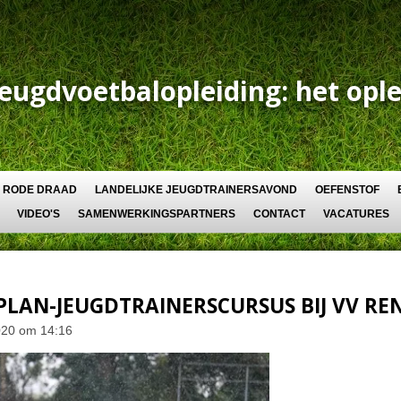
Jeugdvoetbalopleiding: het ople
RODE DRAAD
LANDELIJKE JEUGDTRAINERSAVOND
OEFENSTOF
VIDEO'S
SAMENWERKINGSPARTNERS
CONTACT
VACATURES
PLAN-JEUGDTRAINERSCURSUS BIJ VV R
020 om 14:16