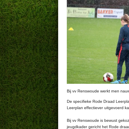
Bij vv Renswoude werkt men nauw
De specifieke Rode Draad Leerpla
Leerplan effectiever uitgevoerd k
Bij vv Renswoude is bewust gekoz
jeugdkader gericht het Rode draad