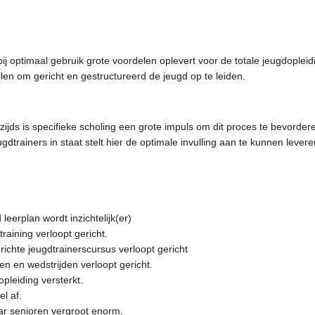
 optimaal gebruik grote voordelen oplevert voor de totale jeugdopleidi
tellen om gericht en gestructureerd de jeugd op te leiden.
erzijds is specifieke scholing een grote impuls om dit proces te bevorder
dtrainers in staat stelt hier de optimale invulling aan te kunnen levere
eerplan wordt inzichtelijk(er)
training verloopt gericht.
richte jeugdtrainerscursus verloopt gericht
n en wedstrijden verloopt gericht.
pleiding versterkt.
l af.
ar senioren vergroot enorm.