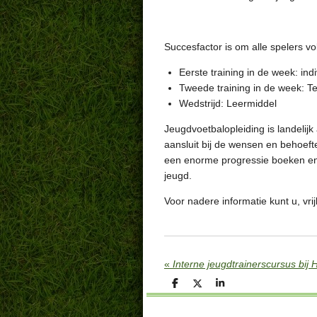
Succesfactor is om alle spelers v
Eerste training in de week: ind
Tweede training in de week: T
Wedstrijd: Leermiddel
Jeugdvoetbalopleiding is landelijk
aansluit bij de wensen en behoeft
een enorme progressie boeken en z
jeugd.
Voor nadere informatie kunt u, vr
«
Interne jeugdtrainerscursus bi
D
D
S
e
e
h
l
e
a
e
l
r