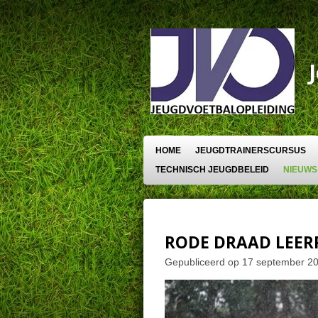
Ga
direct
naar
de
hoofdinhoud
HOME
JEUGDTRAINERSCURSUS
TECHNISCH JEUGDBELEID
NIEUWS
RODE DRAAD LEER
Gepubliceerd op 17 september 2