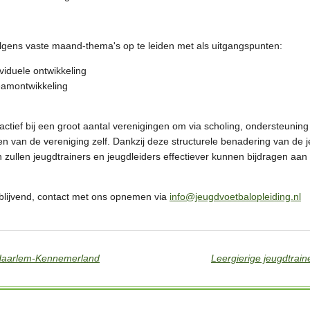
olgens vaste maand-thema's op te leiden met als uitgangspunten:
ividuele ontwikkeling
eamontwikkeling
 actief bij een groot aantal verenigingen om via scholing, ondersteuning
en van de vereniging zelf. Dankzij deze structurele benadering van de 
ullen jeugdtrainers en jeugdleiders effectiever kunnen bijdragen aan
ijblijvend, contact met ons opnemen via
info@jeugdvoetbalopleiding.nl
j Haarlem-Kennemerland
Leergierige jeugdtraine