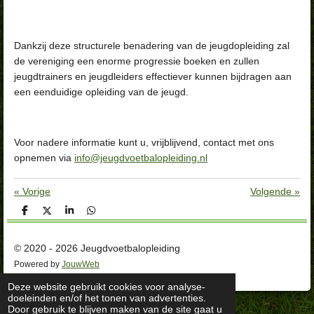
Dankzij deze structurele benadering van de jeugdopleiding zal
de vereniging een enorme progressie boeken en zullen
jeugdtrainers en jeugdleiders effectiever kunnen bijdragen aan
een eenduidige opleiding van de jeugd.
Voor nadere informatie kunt u, vrijblijvend, contact met ons
opnemen via
info@jeugdvoetbalopleiding.nl
«
Vorige
Volgende
»
D
D
S
D
e
e
h
e
l
e
a
l
e
l
r
e
© 2020 - 2026 Jeugdvoetbalopleiding
n
e
n
Powered by
JouwWeb
Deze website gebruikt cookies voor analyse-
doeleinden en/of het tonen van advertenties.
Door gebruik te blijven maken van de site gaat u