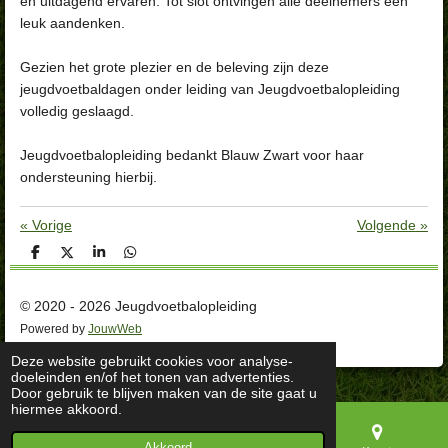
en uitdagend ervaren. Tot slot ontvingen alle deelnemers een
leuk aandenken.
Gezien het grote plezier en de beleving zijn deze
jeugdvoetbaldagen onder leiding van Jeugdvoetbalopleiding
volledig geslaagd.
Jeugdvoetbalopleiding bedankt Blauw Zwart voor haar
ondersteuning hierbij.
«
Vorige
Volgende
»
D
D
S
D
e
e
h
e
l
e
a
l
e
l
r
e
© 2020 - 2026 Jeugdvoetbalopleiding
n
e
n
Powered by
JouwWeb
Deze website gebruikt cookies voor analyse-
doeleinden en/of het tonen van advertenties.
Door gebruik te blijven maken van de site gaat u
hiermee akkoord.
Akkoord