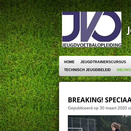
Ga
direct
naar
de
hoofdinhoud
HOME
JEUGDTRAINERSCURSUS
TECHNISCH JEUGDBELEID
NIEUWS
BREAKING! SPECIA
Gepubliceerd op 30 maart 2020 