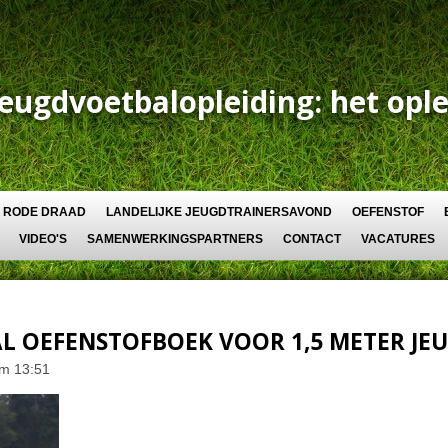
Jeugdvoetbalopleiding: het ople
RODE DRAAD
LANDELIJKE JEUGDTRAINERSAVOND
OEFENSTOF
VIDEO'S
SAMENWERKINGSPARTNERS
CONTACT
VACATURES
AL OEFENSTOFBOEK VOOR 1,5 METER JE
om 13:51