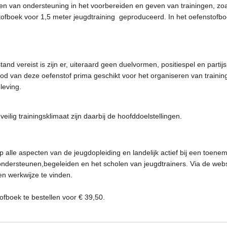
en van ondersteuning in het voorbereiden en geven van trainingen, zo
tofboek voor 1,5 meter jeugdtraining geproduceerd. In het oefenstofb
and vereist is zijn er, uiteraard geen duelvormen, positiespel en parti
od van deze oefenstof prima geschikt voor het organiseren van traini
leving.
ilig trainingsklimaat zijn daarbij de hoofddoelstellingen.
p alle aspecten van de jeugdopleiding en landelijk actief bij een toene
ndersteunen,begeleiden en het scholen van jeugdtrainers. Via de webs
 en werkwijze te vinden.
fboek te bestellen voor € 39,50.