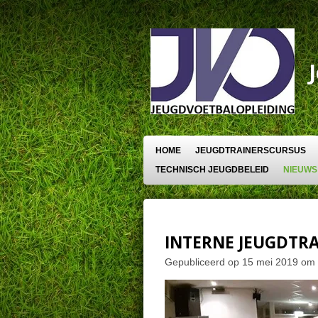
Ga
direct
naar
de
hoofdinhoud
HOME
JEUGDTRAINERSCURSUS
TECHNISCH JEUGDBELEID
NIEUWS
INTERNE JEUGDTRA
Gepubliceerd op 15 mei 2019 om