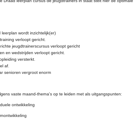
 Draad leerplan cursus de jeugdtrainers in staat stelt hier de optimale
eerplan wordt inzichtelijk(er)
training verloopt gericht.
richte jeugdtrainerscursus verloopt gericht
n en wedstrijden verloopt gericht.
pleiding versterkt.
l af.
ar senioren vergroot enorm
olgens vaste maand-thema's op te leiden met als uitgangspunten:
iduele ontwikkeling
amontwikkeling