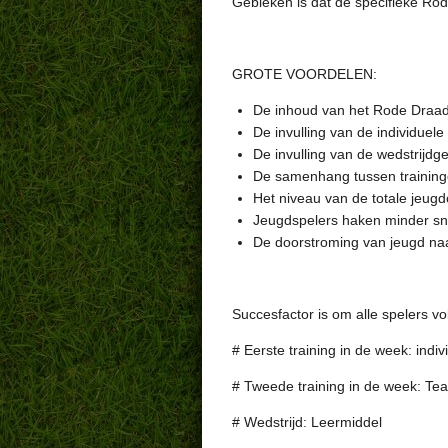
Gebleken is dat de specifieke Rode
GROTE VOORDELEN:
De inhoud van het Rode Draad l
De invulling van de individuele 
De invulling van de wedstrijdge
De samenhang tussen traininge
Het niveau van de totale jeugdo
Jeugdspelers haken minder sne
De doorstroming van jeugd na
Succesfactor is om alle spelers v
# Eerste training in de week: indiv
# Tweede training in de week: Te
# Wedstrijd: Leermiddel