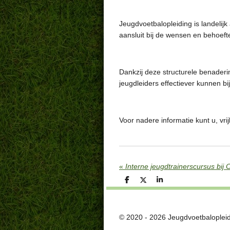
Jeugdvoetbalopleiding is landelijk
aansluit bij de wensen en behoeft
Dankzij deze structurele benaderi
jeugdleiders effectiever kunnen b
Voor nadere informatie kunt u, vr
«
Interne jeugdtrainerscursus bij
D
D
S
e
e
h
l
e
a
e
l
r
n
e
© 2020 - 2026 Jeugdvoetbaloplei