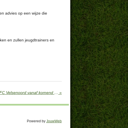
 en advies op een wijze die
ken en zullen jeugdtrainers en
Het Rode draad leerplan bij FC Velsenoord vanaf komend seizoen
»
Powered by
JouwWeb