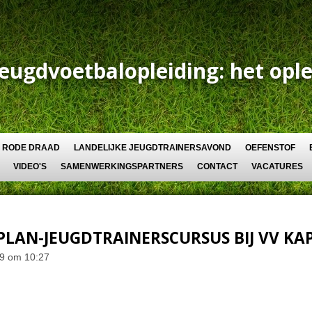
Jeugdvoetbalopleiding: het ople
RODE DRAAD
LANDELIJKE JEUGDTRAINERSAVOND
OEFENSTOF
VIDEO'S
SAMENWERKINGSPARTNERS
CONTACT
VACATURES
LAN-JEUGDTRAINERSCURSUS BIJ VV KA
19 om 10:27