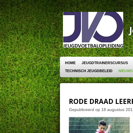
Ga
direct
naar
de
hoofdinhoud
HOME
JEUGDTRAINERSCURSUS
TECHNISCH JEUGDBELEID
NIEUWS
RODE DRAAD LEERP
Gepubliceerd op 18 augustus 20