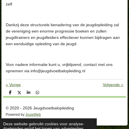
zelf.
Dankzij deze structurele benadering van de jeugdopleiding zal
de vereniging een enorme progressie boeken en zullen
jeugdtrainers en jeugdleiders effectiever kunnen bijdragen aan
een eenduidige opleiding van de jeugd.
Voor nadere informatie kunt u, vrijblijvend, contact met ons
opnemen via info@jeugdvoetbalopleiding.nl
«
Vorige
Volgende
»
D
D
S
D
e
e
h
e
l
e
a
l
e
l
r
e
© 2020 - 2026 Jeugdvoetbalopleiding
n
e
n
Powered by
JouwWeb
Deze website gebruikt cookies voor analyse-
doeleinden en/of het tonen van advertenties.