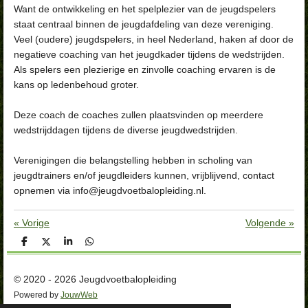
Want de ontwikkeling en het spelplezier van de jeugdspelers
staat centraal binnen de jeugdafdeling van deze vereniging.
Veel (oudere) jeugdspelers, in heel Nederland, haken af door de
negatieve coaching van het jeugdkader tijdens de wedstrijden.
Als spelers een plezierige en zinvolle coaching ervaren is de
kans op ledenbehoud groter.
Deze coach de coaches zullen plaatsvinden op meerdere
wedstrijddagen tijdens de diverse jeugdwedstrijden.
Verenigingen die belangstelling hebben in scholing van
jeugdtrainers en/of jeugdleiders kunnen, vrijblijvend, contact
opnemen via info@jeugdvoetbalopleiding.nl.
«
Vorige
Volgende
»
D
D
S
D
e
e
h
e
l
e
a
l
e
l
r
e
© 2020 - 2026 Jeugdvoetbalopleiding
n
e
n
Powered by
JouwWeb