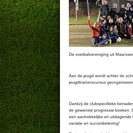
De voetbalvereniging uit Maarssen
Aan de jeugd wordt achter de sch
jeugdtrainerscursus georganiseerd.
Dankzij de clubspecifieke benader
de gewenste progressie boeken. D
een aantrekkelijke en uitdagende t
variatie en succesbeleving!