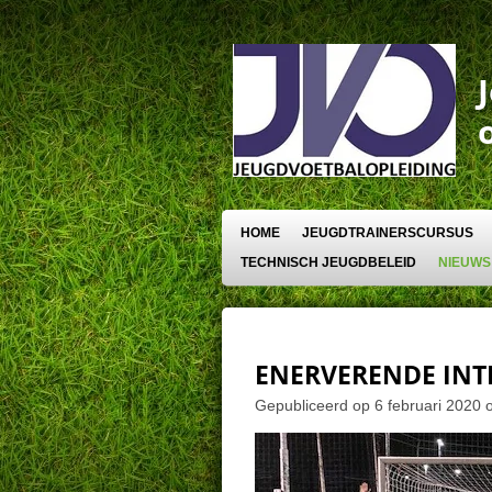
Ga
direct
naar
de
hoofdinhoud
HOME
JEUGDTRAINERSCURSUS
TECHNISCH JEUGDBELEID
NIEUWS
ENERVERENDE INT
Gepubliceerd op 6 februari 2020 