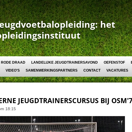
Jeugdvoetbalopleiding: het
opleidingsinstituut
RODE DRAAD
LANDELIJKE JEUGDTRAINERSAVOND
OEFENSTOF
VIDEO'S
SAMENWERKINGSPARTNERS
CONTACT
VACATURES
ERNE JEUGDTRAINERSCURSUS BIJ OSM'
om 18:15