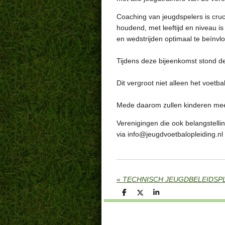
Coaching van jeugdspelers is cruc
houdend, met leeftijd en niveau
is
en wedstrijden optimaal
te beïnvlo
Tijdens deze bijeenkomst stond de
Dit vergroot niet alleen het voetb
Mede daarom zullen kinderen mee
Verenigingen die ook belangstell
via
info@jeugdvoetbalopleiding.nl
«
TECHNISCH JEUGDBELEIDSP
D
D
S
e
e
h
l
e
a
e
l
r
n
e