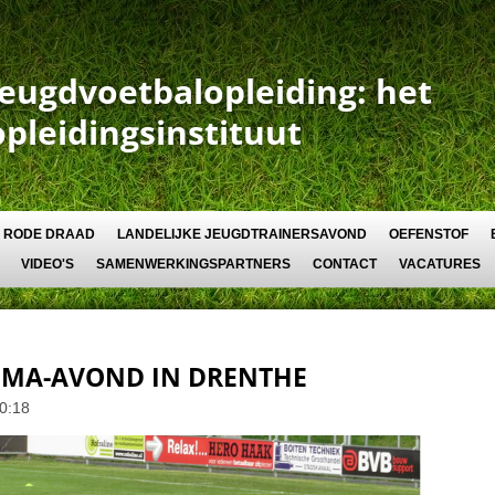
Jeugdvoetbalopleiding: het
opleidingsinstituut
RODE DRAAD
LANDELIJKE JEUGDTRAINERSAVOND
OEFENSTOF
VIDEO'S
SAMENWERKINGSPARTNERS
CONTACT
VACATURES
EMA-AVOND IN DRENTHE
0:18