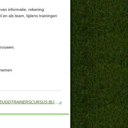
an informatie, rekening
 en als team, tijdens trainingen
rtrouwen.
opnemen
SUCCESVOLLE INTERNE JEUGDTRAINERSCURSUS BIJ FC OUDEWATER
»