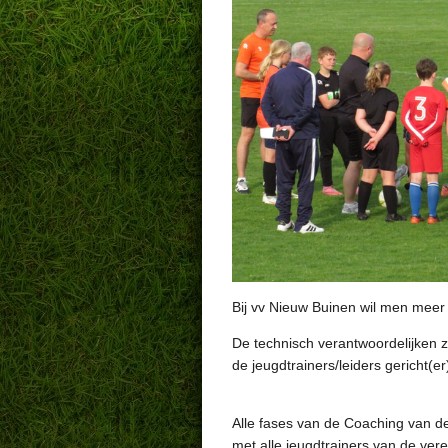
Bij vv Nieuw Buinen wil men meer 
De technisch verantwoordelijken z
de jeugdtrainers/leiders gericht(e
Alle fases van de Coaching van de
met alle jeugdtrainers van de vere