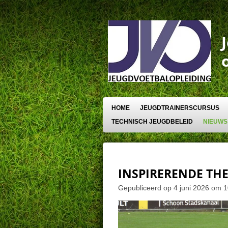
Ga
direct
naar
de
hoofdinhoud
HOME
JEUGDTRAINERSCURSUS
TECHNISCH JEUGDBELEID
NIEUWS
INSPIRERENDE TH
Gepubliceerd op 4 juni 2026 om 1