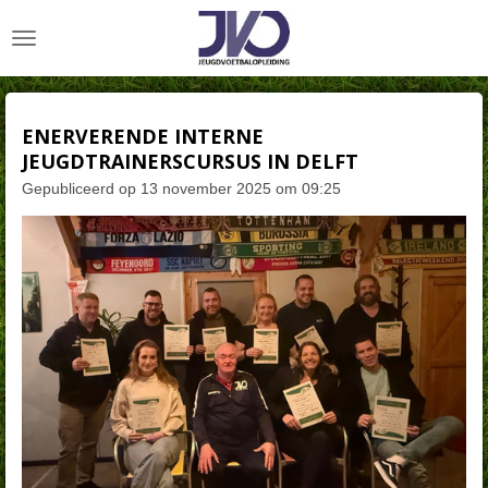
Ga
direct
naar
de
hoofdinhoud
ENERVERENDE INTERNE
JEUGDTRAINERSCURSUS IN DELFT
Gepubliceerd op 13 november 2025 om 09:25