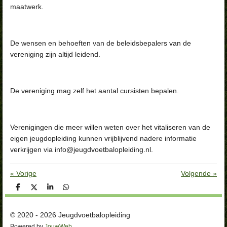
maatwerk.
De wensen en behoeften van de beleidsbepalers van de
vereniging zijn altijd leidend.
De vereniging mag zelf het aantal cursisten bepalen.
Verenigingen die meer willen weten over het vitaliseren van de
eigen jeugdopleiding kunnen vrijblijvend nadere informatie
verkrijgen via
info@jeugdvoetbalopleiding.nl.
«
Vorige
Volgende
»
D
D
S
D
e
e
h
e
l
e
a
l
e
l
r
e
© 2020 - 2026 Jeugdvoetbalopleiding
n
e
n
Powered by
JouwWeb