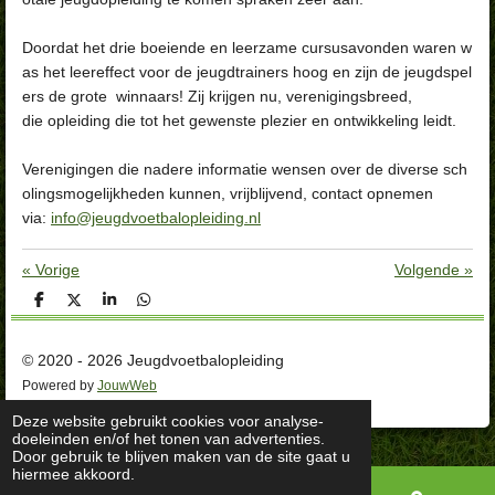
Doordat het drie boeiende en leerzame cursusavonden waren w
as het leereffect voor de jeugdtrainers hoog en zijn de jeugdspel
ers de grote
winnaars! Zij krijgen nu, verenigingsbreed,
die opleiding die tot het gewenste plezier en ontwikkeling leidt.
Verenigingen die nadere informatie wensen over de diverse sch
olingsmogelijkheden kunnen, vrijblijvend, contact opnemen
via:
info@jeugdvoetbalopleiding.nl
«
Vorige
Volgende
»
D
D
S
D
e
e
h
e
l
e
a
l
e
l
r
e
© 2020 - 2026 Jeugdvoetbalopleiding
n
e
n
Powered by
JouwWeb
Deze website gebruikt cookies voor analyse-
doeleinden en/of het tonen van advertenties.
Door gebruik te blijven maken van de site gaat u
hiermee akkoord.