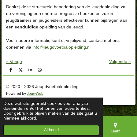
Dankzij deze structurele benadering van de jeugdopleiding zal
de vereniging een enorme progressie boeken en zullen
jeugdtrainers en jeugdleiders effectiever kunnen bijdragen aan
een
eenduidige
opleiding van de jeugd.
Voor nadere informatie kunt u, vrijblijvend, contact met ons
opnemen via
info@jeugdvoetbalopleiding.nl
«
Vorige
Volgende
»
D
D
S
D
e
e
h
e
l
e
a
l
e
l
r
e
© 2020 - 2026 Jeugdvoetbalopleiding
n
e
n
Powered by
JouwWeb
Deze website gebruikt cookies voor analyse-
doeleinden en/of het tonen van advertenties.
Door gebruik te blijven maken van de site gaat u
hiermee akkoord.
Akkoord
E-mailadres
Telefoonnummer
Kaart